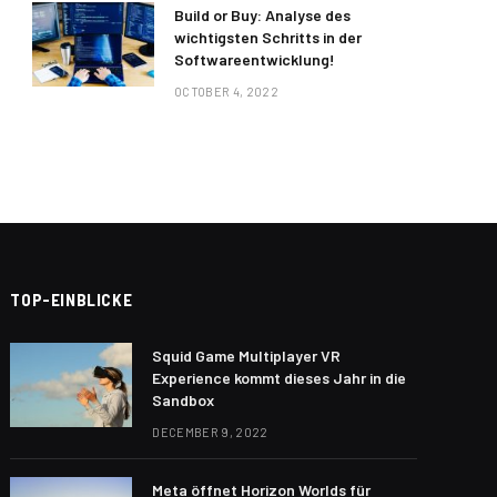
Build or Buy: Analyse des
wichtigsten Schritts in der
Softwareentwicklung!
OCTOBER 4, 2022
TOP-EINBLICKE
Squid Game Multiplayer VR
Experience kommt dieses Jahr in die
Sandbox
DECEMBER 9, 2022
Meta öffnet Horizon Worlds für