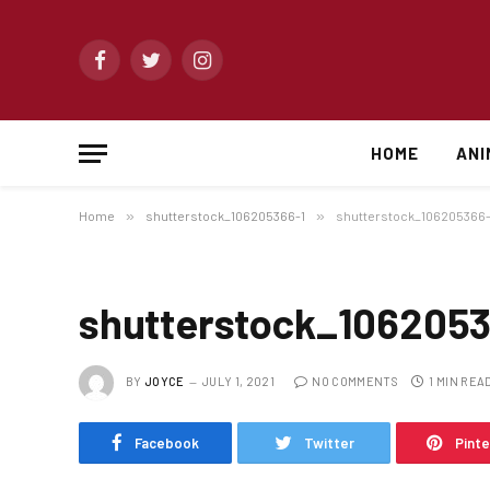
Facebook
Twitter
Instagram
HOME
ANI
Home
»
shutterstock_106205366-1
»
shutterstock_106205366-
shutterstock_1062053
BY
JOYCE
JULY 1, 2021
NO COMMENTS
1 MIN REA
Facebook
Twitter
Pint