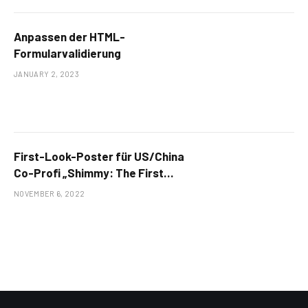
Anpassen der HTML-
Formularvalidierung
JANUARY 2, 2023
First-Look-Poster für US/China
Co-Profi „Shimmy: The First
Monkey King“ enthüllt
NOVEMBER 6, 2022