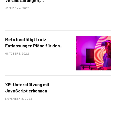
Veranstaltungen,
Auszeichnungen, Disney-
JANUARY 4, 2023
Updates und PBS KIDS-
Feierlichkeiten
Meta bestätigt trotz
Entlassungen Pläne für den
Start von Quest 3 in diesem Jahr
OCTOBER 1, 2022
XR-Unterstützung mit
JavaScript erkennen
NOVEMBER 8, 2022