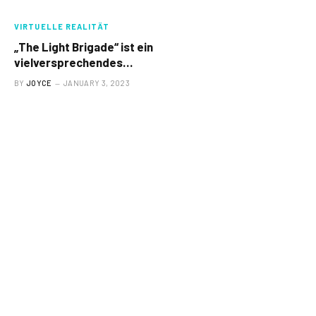
VIRTUELLE REALITÄT
„The Light Brigade“ ist ein
vielversprechendes
Roguelike mit realistischen
BY
JOYCE
JANUARY 3, 2023
WW2-Waffen und viel Magie
– Road to VR