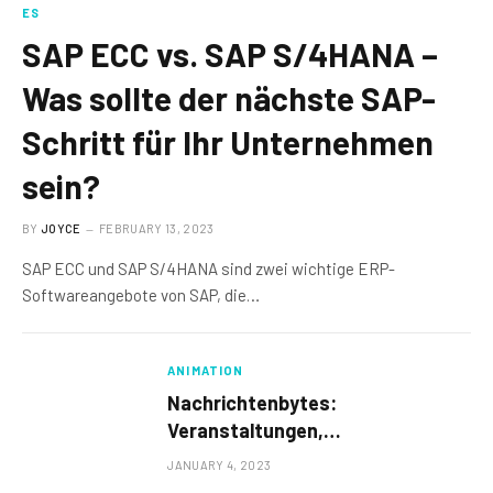
ES
SAP ECC vs. SAP S/4HANA –
Was sollte der nächste SAP-
Schritt für Ihr Unternehmen
sein?
BY
JOYCE
FEBRUARY 13, 2023
SAP ECC und SAP S/4HANA sind zwei wichtige ERP-
Softwareangebote von SAP, die…
ANIMATION
Nachrichtenbytes:
Veranstaltungen,
Auszeichnungen, Disney-Updates
JANUARY 4, 2023
und PBS KIDS-Feierlichkeiten