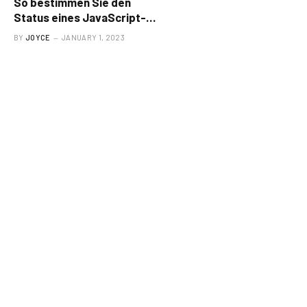
So bestimmen Sie den
Status eines JavaScript-
Versprechens
BY
JOYCE
JANUARY 1, 2023