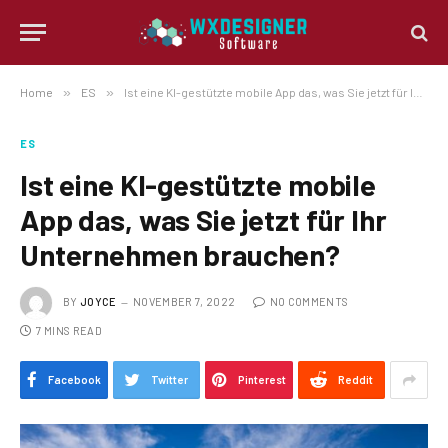
Home
»
ES
»
Ist eine KI-gestützte mobile App das, was Sie jetzt für Ihr Unternehmen brauchen?
ES
Ist eine KI-gestützte mobile
App das, was Sie jetzt für Ihr
Unternehmen brauchen?
BY
JOYCE
NOVEMBER 7, 2022
NO COMMENTS
7 MINS READ
Facebook
Twitter
Pinterest
Reddit