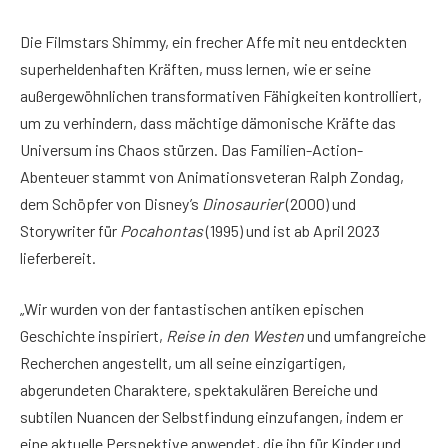
Die Filmstars Shimmy, ein frecher Affe mit neu entdeckten
superheldenhaften Kräften, muss lernen, wie er seine
außergewöhnlichen transformativen Fähigkeiten kontrolliert,
um zu verhindern, dass mächtige dämonische Kräfte das
Universum ins Chaos stürzen. Das Familien-Action-
Abenteuer stammt von Animationsveteran Ralph Zondag,
dem Schöpfer von Disney’s
Dinosaurier
(2000) und
Storywriter für
Pocahontas
(1995) und ist ab April 2023
lieferbereit.
„Wir wurden von der fantastischen antiken epischen
Geschichte inspiriert,
Reise in den Westen
und umfangreiche
Recherchen angestellt, um all seine einzigartigen,
abgerundeten Charaktere, spektakulären Bereiche und
subtilen Nuancen der Selbstfindung einzufangen, indem er
eine aktuelle Perspektive anwendet, die ihn für Kinder und