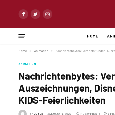
Facebook
Twitter
Instagram
HOME
ANI
Home
»
Animation
»
Nachrichtenbytes: Veranstaltungen, Ausz
ANIMATION
Nachrichtenbytes: Ver
Auszeichnungen, Disn
KIDS-Feierlichkeiten
BY
JOYCE
JANUARY 4, 2023
NO COMMENTS
6 MI