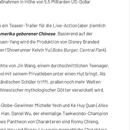
nahmen in Höhe von 5,5 Milliarden US-Dollar
ein Teaser-Trailer für die Live-Action (aber ziemlich
Amerika geborener Chinese
.
Basierend auf der
en-Yang wird die Produktion von Disney Branded
cer/Showrunner Kelvin Yu (
Bobs Burger, Central Park
).
chte von Jin Wang, einem durchschnittlichen Teenager,
ol mit seinem Privatleben unter einen Hut bringt. Als
ändischen Schüler trifft, prallen noch mehr Welten
 chinesischer mythologischer Götter verwickelt wird.
Globe-Gewinner Michelle Yeoh und Ke Huy Quan (
Alles
in Han, Daniel Wu, der ehemalige Taekwondo-Champion
ches Pantheon von Charakteren sind Ronny Chieng,
ie Hsu und Poppy Liu sowie menschliche Charaktere,