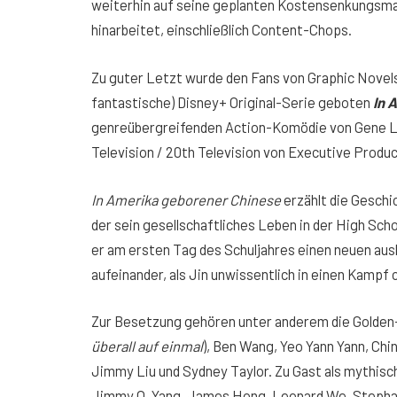
weiterhin auf seine geplanten Kostensenkungsmaß
hinarbeitet, einschließlich Content-Chops.
Zu guter Letzt wurde den Fans von Graphic Novels 
fantastische) Disney+ Original-Serie geboten
In 
genreübergreifenden Action-Komödie von Gene Lu
Television / 20th Television von Executive Produ
In Amerika geborener Chinese
erzählt die Geschi
der sein gesellschaftliches Leben in der High Scho
er am ersten Tag des Schuljahres einen neuen ausl
aufeinander, als Jin unwissentlich in einen Kampf
Zur Besetzung gehören unter anderem die Golden-
überall auf einmal
), Ben Wang, Yeo Yann Yann, Ch
Jimmy Liu und Sydney Taylor. Zu Gast als mythis
Jimmy O. Yang, James Hong, Leonard We, Stephan