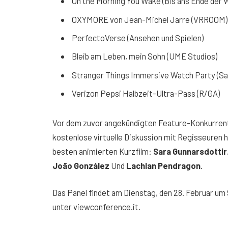
On the Morning You Wake (Bis ans Ende der 
OXYMORE von Jean-Michel Jarre (VRROOM)
PerfectoVerse (Ansehen und Spielen)
Bleib am Leben, mein Sohn (UME Studios)
Stranger Things Immersive Watch Party (S
Verizon Pepsi Halbzeit-Ultra-Pass (R/GA)
Vor dem zuvor angekündigten Feature-Konkurren
kostenlose virtuelle Diskussion mit Regisseuren 
besten animierten Kurzfilm:
Sara Gunnarsdottir
João González
Und
Lachlan Pendragon
.
Das Panel findet am Dienstag, den 28. Februar um 
unter viewconference.it.