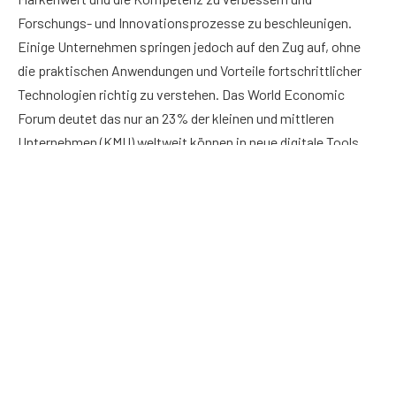
Forschungs- und Innovationsprozesse zu beschleunigen.
Einige Unternehmen springen jedoch auf den Zug auf, ohne
die praktischen Anwendungen und Vorteile fortschrittlicher
Technologien richtig zu verstehen. Das World Economic
Forum deutet das nur an 23% der kleinen und mittleren
Unternehmen (KMU) weltweit können in neue digitale Tools
investieren und mit ihnen wachsen. Diese Daten belegen,
warum Unternehmen fortschrittliche Technologien kritisch
analysieren sollten, bevor sie digitale Tools einsetzen.
Um die Dinge zu rationalisieren, hier ein kurzer Überblick über
fünf fortschrittliche Technologien, von denen wir glauben,
dass sie Ihnen helfen werden, mit dem neuen Geschäfts- und
Wirtschaftsumfeld fertig zu werden.
Vereinfachung von Arbeitsabläufen mit der Cloud