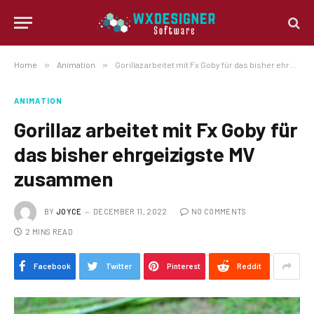
Home
»
Animation
»
Gorillaz arbeitet mit Fx Goby für das bisher ehrgeizigste MV zusammen
ANIMATION
Gorillaz arbeitet mit Fx Goby für
das bisher ehrgeizigste MV
zusammen
BY
JOYCE
DECEMBER 11, 2022
NO COMMENTS
2 MINS READ
Facebook
Twitter
Pinterest
Reddit