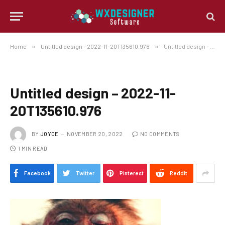
Home
»
Untitled design – 2022-11-20T135610.976
»
Untitled design – 2022-11-20T135610.976
Untitled design – 2022-11-
20T135610.976
BY
JOYCE
NOVEMBER 20, 2022
NO COMMENTS
1 MIN READ
Facebook
Twitter
Pinterest
Reddit