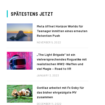
SPÄTESTENS JETZT
Meta öffnet Horizon Worlds für
Teenager inmitten eines erneuten
Retention Push
NOVEMBER 5, 2022
„The Light Brigade“ ist ein
vielversprechendes Roguelike mit
realistischen WW2-Waffen und
viel Magie – Road to VR
JANUARY 3, 2023
Gorillaz arbeitet mit Fx Goby für
das bisher ehrgeizigste MV
zusammen
DECEMBER 11, 2022