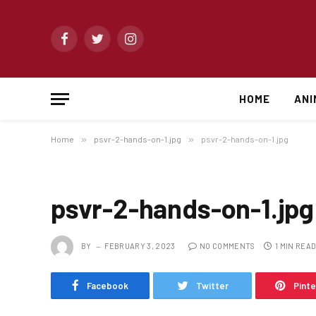
Facebook
Twitter
Instagram
HOME
ANI
Home
»
psvr-2-hands-on-1.jpg
»
psvr-2-hands-on-1.jpg
psvr-2-hands-on-1.jpg
BY
FEBRUARY 3, 2023
NO COMMENTS
1 MIN REA
Facebook
Twitter
Pint