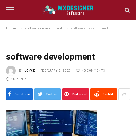
Home
»
software development
»
software development
software development
BY
JOYCE
FEBRUARY 3, 2023
NO COMMENTS
1 MIN READ
Facebook
Twitter
Pinterest
Reddit