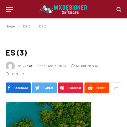
Home
»
ES (3)
»
ES (3)
ES (3)
BY
JOYCE
FEBRUARY 3, 2023
NO COMMENTS
1 MIN READ
Facebook
Twitter
Pinterest
Reddit