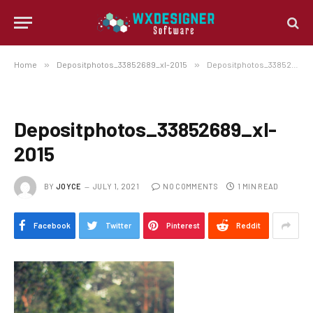
Home
»
Depositphotos_33852689_xl-2015
»
Depositphotos_33852689_xl-2015
Depositphotos_33852689_xl-
2015
BY
JOYCE
JULY 1, 2021
NO COMMENTS
1 MIN READ
Facebook
Twitter
Pinterest
Reddit