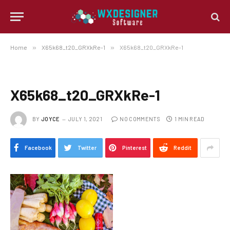
Home
»
X65k68_t20_GRXkRe-1
»
X65k68_t20_GRXkRe-1
X65k68_t20_GRXkRe-1
BY
JOYCE
JULY 1, 2021
NO COMMENTS
1 MIN READ
Facebook
Twitter
Pinterest
Reddit