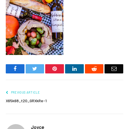
Facebook
Twitter
Pinterest
LinkedIn
Reddit
Email
PREVIOUS ARTICLE
X65k68_t20_GRXkRe-1
Joyce