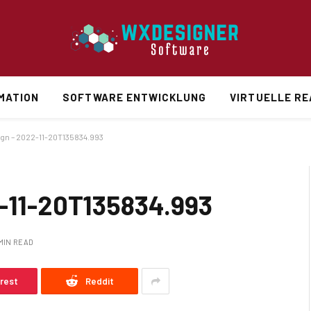
MATION
SOFTWARE ENTWICKLUNG
VIRTUELLE RE
ign – 2022-11-20T135834.993
2-11-20T135834.993
 MIN READ
erest
Reddit