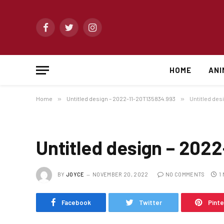
Facebook
Twitter
Instagram
HOME
ANI
Home
»
Untitled design – 2022-11-20T135834.993
»
Untitled des
Untitled design – 202
BY
JOYCE
NOVEMBER 20, 2022
NO COMMENTS
1
Facebook
Twitter
Pint