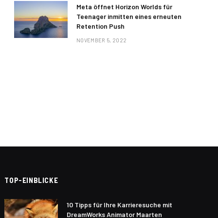
Meta öffnet Horizon Worlds für
Teenager inmitten eines erneuten
Retention Push
NOVEMBER 5, 2022
TOP-EINBLICKE
10 Tipps für Ihre Karrieresuche mit
DreamWorks Animator Maarten