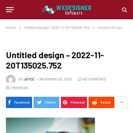
Home
»
Untitled design – 2022-11-20T135025.752
»
Untitled design – 2022-11-20T135025.752
Untitled design – 2022-11-
20T135025.752
BY
JOYCE
NOVEMBER 20, 2022
NO COMMENTS
1 MIN READ
Facebook
Twitter
Pinterest
Reddit