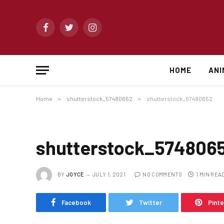
Facebook
Twitter
Instagram
HOME
ANI
Home
»
shutterstock_57480652
»
shutterstock_57480652
shutterstock_574806
BY
JOYCE
JULY 1, 2021
NO COMMENTS
1 MIN REA
Facebook
Twitter
Pint