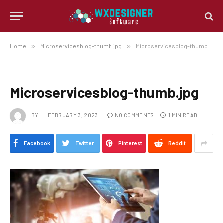
Home
»
Microservicesblog-thumb.jpg
»
Microservicesblog-thumb.jpg
Microservicesblog-thumb.jpg
BY
FEBRUARY 3, 2023
NO COMMENTS
1 MIN READ
Facebook
Twitter
Pinterest
Reddit